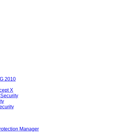
MG 2010
cept X
Security
ty
curity
rotection Manager