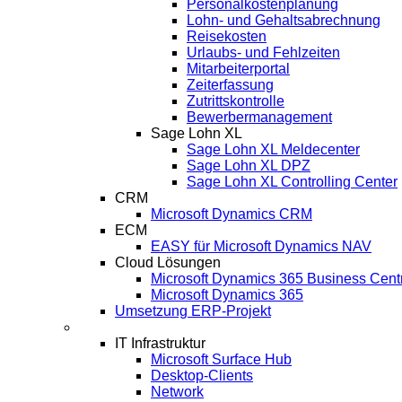
Personalkostenplanung
Lohn- und Gehaltsabrechnung
Reisekosten
Urlaubs- und Fehlzeiten
Mitarbeiterportal
Zeiterfassung
Zutrittskontrolle
Bewerbermanagement
Sage Lohn XL
Sage Lohn XL Meldecenter
Sage Lohn XL DPZ
Sage Lohn XL Controlling Center
CRM
Microsoft Dynamics CRM
ECM
EASY für Microsoft Dynamics NAV
Cloud Lösungen
Microsoft Dynamics 365 Business Cent
Microsoft Dynamics 365
Umsetzung ERP-Projekt
IT-Systeme
IT Infrastruktur
Microsoft Surface Hub
Desktop-Clients
Network