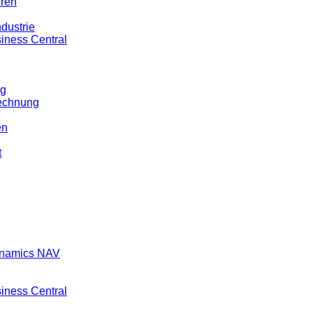
ren
dustrie
iness Central
ng
echnung
en
t
ynamics NAV
iness Central