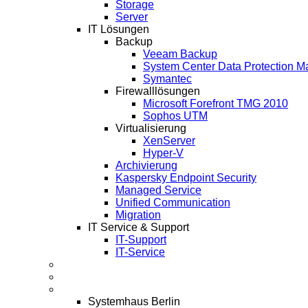
Storage
Server
IT Lösungen
Backup
Veeam Backup
System Center Data Protection M
Symantec
Firewalllösungen
Microsoft Forefront TMG 2010
Sophos UTM
Virtualisierung
XenServer
Hyper-V
Archivierung
Kaspersky Endpoint Security
Managed Service
Unified Communication
Migration
IT Service & Support
IT-Support
IT-Service
Termine
Über Uns
Infos
Systemhaus Berlin