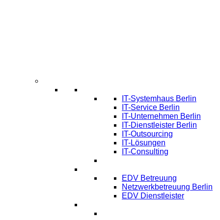
Infos
Systemhaus Berlin
IT-Systemhaus Berlin
IT-Service Berlin
IT-Unternehmen Berlin
IT-Dienstleister Berlin
IT-Outsourcing
IT-Lösungen
IT-Consulting
EDV-Service Berlin
EDV Betreuung
Netzwerkbetreuung Berlin
EDV Dienstleister
Managed IT Service Berlin