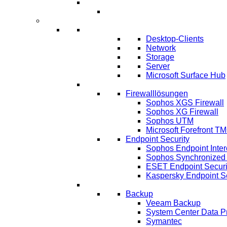
Umsetzung ERP-Projekt
IT-Systeme
IT Infrastruktur
Desktop-Clients
Network
Storage
Server
Microsoft Surface Hub
IT-Sicherheit
Firewalllösungen
Sophos XGS Firewall
Sophos XG Firewall
Sophos UTM
Microsoft Forefront T
Endpoint Security
Sophos Endpoint Inter
Sophos Synchronized 
ESET Endpoint Securi
Kaspersky Endpoint Se
IT Lösungen
Backup
Veeam Backup
System Center Data P
Symantec