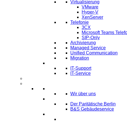
Virtualisierung
VMware
Hyper-V
XenServer
Telefonie
3CX
Microsoft Teams Telef
SIP-Only
Archivierung
Managed Service
Unified Communication
Migration
IT Service & Support
IT-Support
IT-Service
Termine
Über Uns
Über LTmemory
Wir über uns
Kunden über uns
Der Paritätische Berlin
B&S Gebäudeservice
Partner