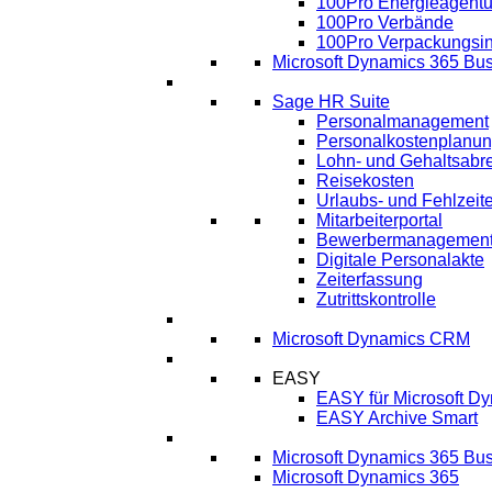
100Pro Energieagentu
100Pro Verbände
100Pro Verpackungsin
Microsoft Dynamics 365 Bus
HR
Sage HR Suite
Personalmanagement
Personalkostenplanu
Lohn- und Gehaltsabr
Reisekosten
Urlaubs- und Fehlzeit
Mitarbeiterportal
Bewerbermanagemen
Digitale Personalakte
Zeiterfassung
Zutrittskontrolle
CRM
Microsoft Dynamics CRM
ECM
EASY
EASY für Microsoft D
EASY Archive Smart
Cloud Lösungen
Microsoft Dynamics 365 Bus
Microsoft Dynamics 365