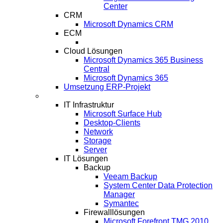
Center
CRM
Microsoft Dynamics CRM
ECM
EASY für Microsoft Dynamics NAV
Cloud Lösungen
Microsoft Dynamics 365 Business
Central
Microsoft Dynamics 365
Umsetzung ERP-Projekt
IT-Systeme
IT Infrastruktur
Microsoft Surface Hub
Desktop-Clients
Network
Storage
Server
IT Lösungen
Backup
Veeam Backup
System Center Data Protection
Manager
Symantec
Firewalllösungen
Microsoft Forefront TMG 2010