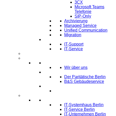
3CX
Microsoft Teams
Telefonie
SIP-Only
Archivierung
Managed Service
Unified Communication
Migration
IT Service & Support
IT-Support
IT-Service
Termine
Über Uns
Über LTmemory
Wir über uns
Kunden über uns
Der Paritätische Berlin
B&S Gebäudeservice
Partner
Infos
Systemhaus Berlin
IT-Systemhaus Berlin
IT-Service Berlin
IT-Unternehmen Berlin