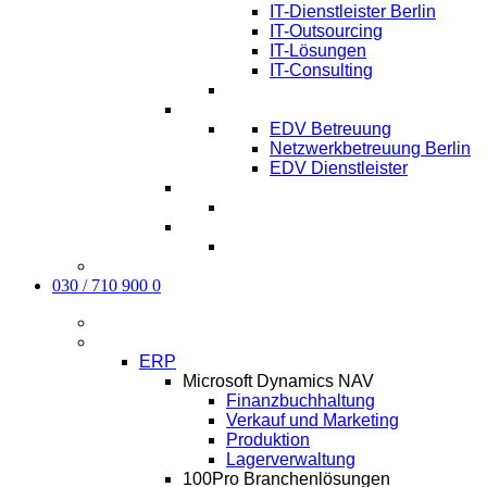
IT-Dienstleister Berlin
IT-Outsourcing
IT-Lösungen
IT-Consulting
EDV-Service Berlin
EDV Betreuung
Netzwerkbetreuung Berlin
EDV Dienstleister
Managed IT Service Berlin
Karriere
Kontakt
030 / 710 900 0
Aktuelles
Software
ERP
Microsoft Dynamics NAV
Finanzbuchhaltung
Verkauf und Marketing
Produktion
Lagerverwaltung
100Pro Branchenlösungen