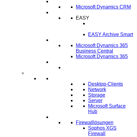
CRM
Microsoft Dynamics CRM
ECM
EASY
EASY für Microsoft
Dynamics NAV
EASY Archive Smart
Cloud Lösungen
Microsoft Dynamics 365
Business Central
Microsoft Dynamics 365
Umsetzung ERP-Projekt
IT-Systeme
IT Infrastruktur
Desktop-Clients
Network
Storage
Server
Microsoft Surface
Hub
IT-Sicherheit
Firewalllösungen
Sophos XGS
Firewall