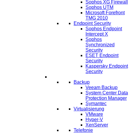
Sophos XG Firewall
Sophos UTM
Microsoft Forefront
TMG 2010
Endpoint Security
Sophos Endpoint
Intercept X
Sophos
Synchronized
Security
ESET Endpoint
Security
Kaspersky Endpoint
Security
IT Lösungen
Backup
Veeam Backup
System Center Data
Protection Manager
Symantec
Virtualisierung
VMware
Hyper-V
XenServer
Telefonie