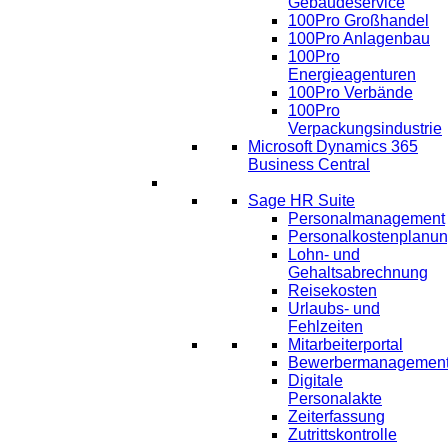
Gebäudeservice
100Pro Großhandel
100Pro Anlagenbau
100Pro
Energieagenturen
100Pro Verbände
100Pro
Verpackungsindustrie
Microsoft Dynamics 365
Business Central
HR
Sage HR Suite
Personalmanagement
Personalkostenplanu
Lohn- und
Gehaltsabrechnung
Reisekosten
Urlaubs- und
Fehlzeiten
Mitarbeiterportal
Bewerbermanagemen
Digitale
Personalakte
Zeiterfassung
Zutrittskontrolle