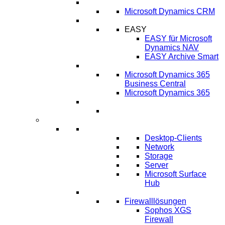
CRM
Microsoft Dynamics CRM
ECM
EASY
EASY für Microsoft
Dynamics NAV
EASY Archive Smart
Cloud Lösungen
Microsoft Dynamics 365
Business Central
Microsoft Dynamics 365
Umsetzung ERP-Projekt
IT-Systeme
IT Infrastruktur
Desktop-Clients
Network
Storage
Server
Microsoft Surface
Hub
IT-Sicherheit
Firewalllösungen
Sophos XGS
Firewall