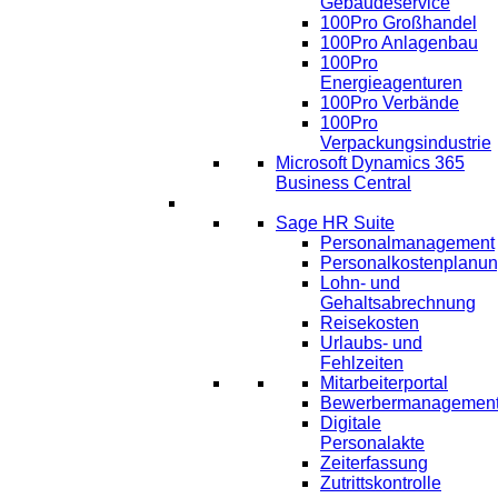
Gebäudeservice
100Pro Großhandel
100Pro Anlagenbau
100Pro
Energieagenturen
100Pro Verbände
100Pro
Verpackungsindustrie
Microsoft Dynamics 365
Business Central
HR
Sage HR Suite
Personalmanagement
Personalkostenplanu
Lohn- und
Gehaltsabrechnung
Reisekosten
Urlaubs- und
Fehlzeiten
Mitarbeiterportal
Bewerbermanagemen
Digitale
Personalakte
Zeiterfassung
Zutrittskontrolle