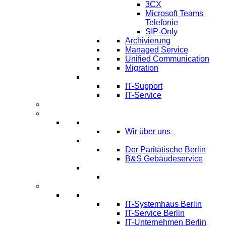
3CX
Microsoft Teams
Telefonie
SIP-Only
Archivierung
Managed Service
Unified Communication
Migration
IT Service & Support
IT-Support
IT-Service
Termine
Über Uns
Über LTmemory
Wir über uns
Kunden über uns
Der Paritätische Berlin
B&S Gebäudeservice
Partner
Infos
Systemhaus Berlin
IT-Systemhaus Berlin
IT-Service Berlin
IT-Unternehmen Berlin