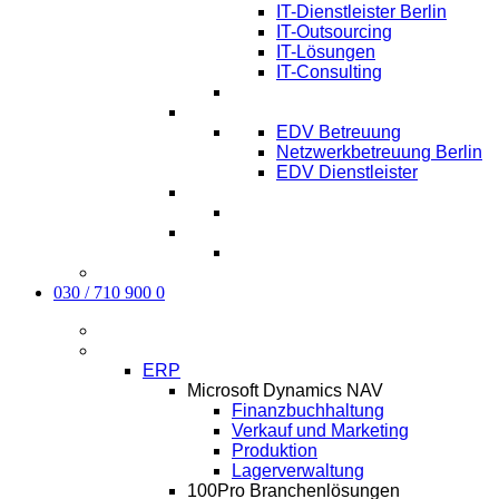
IT-Dienstleister Berlin
IT-Outsourcing
IT-Lösungen
IT-Consulting
EDV-Service Berlin
EDV Betreuung
Netzwerkbetreuung Berlin
EDV Dienstleister
Managed IT Service Berlin
Karriere
Kontakt
030 / 710 900 0
Aktuelles
Software
ERP
Microsoft Dynamics NAV
Finanzbuchhaltung
Verkauf und Marketing
Produktion
Lagerverwaltung
100Pro Branchenlösungen