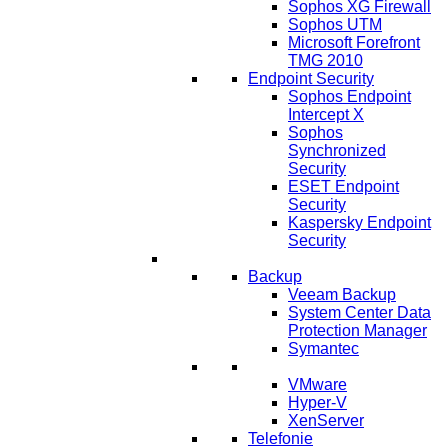
Sophos XG Firewall
Sophos UTM
Microsoft Forefront
TMG 2010
Endpoint Security
Sophos Endpoint
Intercept X
Sophos
Synchronized
Security
ESET Endpoint
Security
Kaspersky Endpoint
Security
IT Lösungen
Backup
Veeam Backup
System Center Data
Protection Manager
Symantec
Virtualisierung
VMware
Hyper-V
XenServer
Telefonie