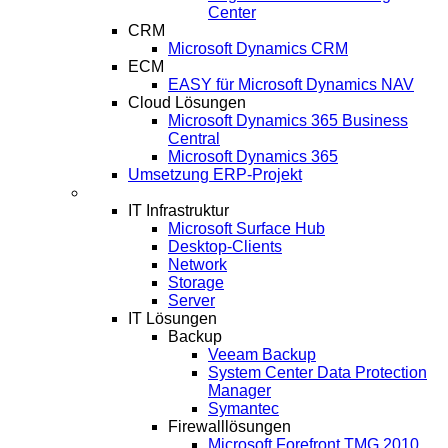
Center
CRM
Microsoft Dynamics CRM
ECM
EASY für Microsoft Dynamics NAV
Cloud Lösungen
Microsoft Dynamics 365 Business
Central
Microsoft Dynamics 365
Umsetzung ERP-Projekt
IT-Systeme
IT Infrastruktur
Microsoft Surface Hub
Desktop-Clients
Network
Storage
Server
IT Lösungen
Backup
Veeam Backup
System Center Data Protection
Manager
Symantec
Firewalllösungen
Microsoft Forefront TMG 2010