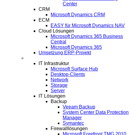
Center
CRM
Microsoft Dynamics CRM
ECM
EASY für Microsoft Dynamics NAV
Cloud Lösungen
Microsoft Dynamics 365 Business
Central
Microsoft Dynamics 365
Umsetzung ERP-Projekt
IT-Systeme
IT Infrastruktur
Microsoft Surface Hub
Desktop-Clients
Network
Storage
Server
IT Lösungen
Backup
Veeam Backup
System Center Data Protection
Manager
Symantec
Firewalllösungen
Microsoft Forefront TMG 2010