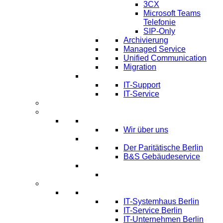
3CX
Microsoft Teams
Telefonie
SIP-Only
Archivierung
Managed Service
Unified Communication
Migration
IT Service & Support
IT-Support
IT-Service
Termine
Über Uns
Über LTmemory
Wir über uns
Kunden über uns
Der Paritätische Berlin
B&S Gebäudeservice
Partner
Infos
Systemhaus Berlin
IT-Systemhaus Berlin
IT-Service Berlin
IT-Unternehmen Berlin