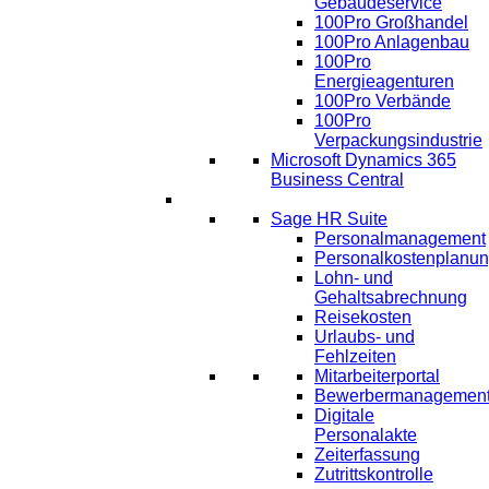
Gebäudeservice
100Pro Großhandel
100Pro Anlagenbau
100Pro
Energieagenturen
100Pro Verbände
100Pro
Verpackungsindustrie
Microsoft Dynamics 365
Business Central
HR
Sage HR Suite
Personalmanagement
Personalkostenplanu
Lohn- und
Gehaltsabrechnung
Reisekosten
Urlaubs- und
Fehlzeiten
Mitarbeiterportal
Bewerbermanagemen
Digitale
Personalakte
Zeiterfassung
Zutrittskontrolle