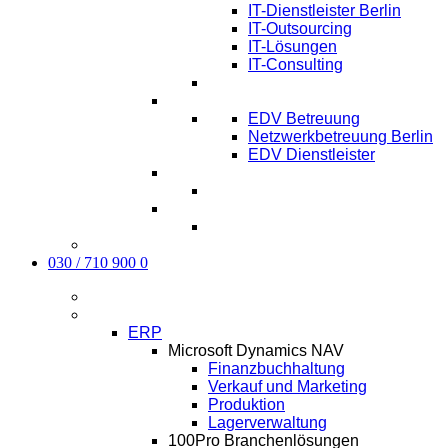
IT-Dienstleister Berlin
IT-Outsourcing
IT-Lösungen
IT-Consulting
EDV-Service Berlin
EDV Betreuung
Netzwerkbetreuung Berlin
EDV Dienstleister
Managed IT Service Berlin
Karriere
Kontakt
030 / 710 900 0
Aktuelles
Software
ERP
Microsoft Dynamics NAV
Finanzbuchhaltung
Verkauf und Marketing
Produktion
Lagerverwaltung
100Pro Branchenlösungen