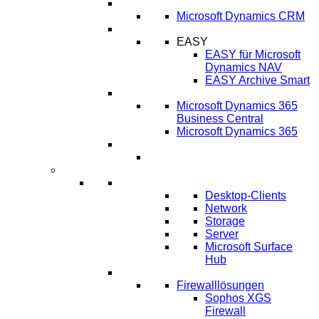
CRM
Microsoft Dynamics CRM
ECM
EASY
EASY für Microsoft
Dynamics NAV
EASY Archive Smart
Cloud Lösungen
Microsoft Dynamics 365
Business Central
Microsoft Dynamics 365
Umsetzung ERP-Projekt
IT-Systeme
IT Infrastruktur
Desktop-Clients
Network
Storage
Server
Microsoft Surface
Hub
IT-Sicherheit
Firewalllösungen
Sophos XGS
Firewall