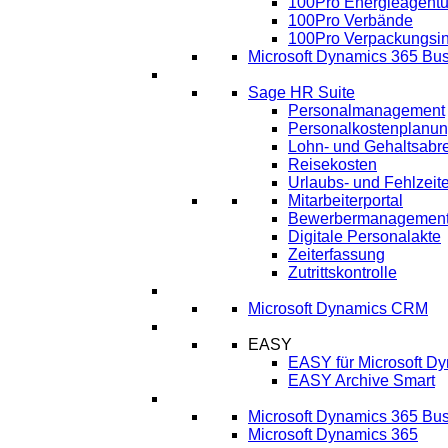
100Pro Energieagentu
100Pro Verbände
100Pro Verpackungsin
Microsoft Dynamics 365 Bus
HR
Sage HR Suite
Personalmanagement
Personalkostenplanu
Lohn- und Gehaltsabr
Reisekosten
Urlaubs- und Fehlzeit
Mitarbeiterportal
Bewerbermanagemen
Digitale Personalakte
Zeiterfassung
Zutrittskontrolle
CRM
Microsoft Dynamics CRM
ECM
EASY
EASY für Microsoft D
EASY Archive Smart
Cloud Lösungen
Microsoft Dynamics 365 Bus
Microsoft Dynamics 365