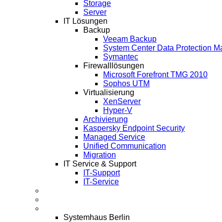
Storage
Server
IT Lösungen
Backup
Veeam Backup
System Center Data Protection M
Symantec
Firewalllösungen
Microsoft Forefront TMG 2010
Sophos UTM
Virtualisierung
XenServer
Hyper-V
Archivierung
Kaspersky Endpoint Security
Managed Service
Unified Communication
Migration
IT Service & Support
IT-Support
IT-Service
Termine
Über Uns
Infos
Systemhaus Berlin