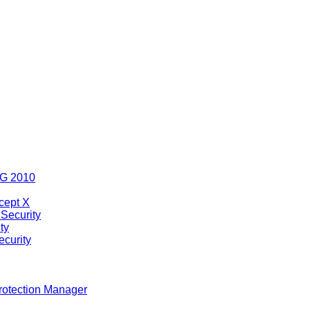
MG 2010
cept X
Security
ty
curity
rotection Manager