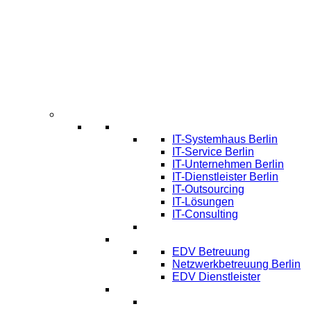
Infos
Systemhaus Berlin
IT-Systemhaus Berlin
IT-Service Berlin
IT-Unternehmen Berlin
IT-Dienstleister Berlin
IT-Outsourcing
IT-Lösungen
IT-Consulting
EDV-Service Berlin
EDV Betreuung
Netzwerkbetreuung Berlin
EDV Dienstleister
Managed IT Service Berlin