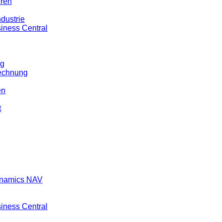
ren
dustrie
iness Central
ng
echnung
en
t
ynamics NAV
iness Central