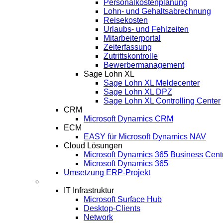
Personalkostenplanung
Lohn- und Gehaltsabrechnung
Reisekosten
Urlaubs- und Fehlzeiten
Mitarbeiterportal
Zeiterfassung
Zutrittskontrolle
Bewerbermanagement
Sage Lohn XL
Sage Lohn XL Meldecenter
Sage Lohn XL DPZ
Sage Lohn XL Controlling Center
CRM
Microsoft Dynamics CRM
ECM
EASY für Microsoft Dynamics NAV
Cloud Lösungen
Microsoft Dynamics 365 Business Cent
Microsoft Dynamics 365
Umsetzung ERP-Projekt
IT-Systeme
IT Infrastruktur
Microsoft Surface Hub
Desktop-Clients
Network