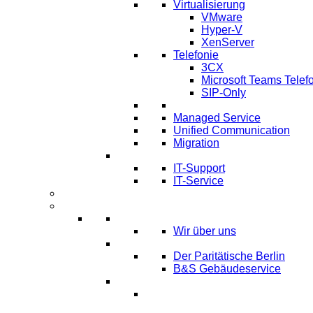
Virtualisierung
VMware
Hyper-V
XenServer
Telefonie
3CX
Microsoft Teams Telef
SIP-Only
Archivierung
Managed Service
Unified Communication
Migration
IT Service & Support
IT-Support
IT-Service
Termine
Über Uns
Über LTmemory
Wir über uns
Kunden über uns
Der Paritätische Berlin
B&S Gebäudeservice
Partner