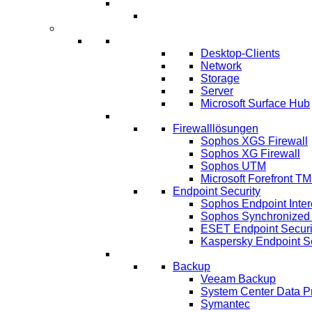
Umsetzung ERP-Projekt
IT-Systeme
IT Infrastruktur
Desktop-Clients
Network
Storage
Server
Microsoft Surface Hub
IT-Sicherheit
Firewalllösungen
Sophos XGS Firewall
Sophos XG Firewall
Sophos UTM
Microsoft Forefront T
Endpoint Security
Sophos Endpoint Inter
Sophos Synchronized 
ESET Endpoint Securi
Kaspersky Endpoint Se
IT Lösungen
Backup
Veeam Backup
System Center Data P
Symantec