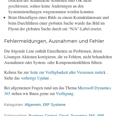
Drücken der Schaltfläche Schließen oder OK nicht
geschlossen, sodass keine Änderungen an den
Systemeinstellungen vorgenommen werden konnten.
Beim Hinzufügen eines Bilds zu einem Kontaktdatensatz und
beim Durchführen einer globalen Suche wurde das Bild im
Flyout der globalen Suche durch ein “N/A”-Label ersetzt.
Fehlermeldungen, Ausnahmen und Fehler
Die folgende Liste enthält Einzelheiten zu Problemen, deren
Lösungen Aktionen korrigieren, die zu Fehlern, nicht behandelten
Ausnahmen oder System- oder Komponentenfehlern führen.
Kehren Sie zur
Seite zur Verfügbarkeit aller Versionen zurück
.
Siehe das
vorh
erige Updat
e
.
Bei allgemeinen Fragen rund um das Thema
Microsoft Dynamics
365
stehen wir Ihnen gerne zur
Verfügung
.
Kategorien:
Allgemein
,
ERP Systeme
Schlagwörter:
Business Central
,
Cloud
,
Dynamics 365
,
ERP
,