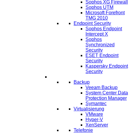
Sophos XG Firewall
Sophos UTM
Microsoft Forefront
TMG 2010
Endpoint Security
Sophos Endpoint
Intercept X
Sophos
Synchronized
Security
ESET Endpoint
Security
Kaspersky Endpoint
Security
IT Lösungen
Backup
Veeam Backup
System Center Data
Protection Manager
Symantec
Virtualisierung
VMware
Hyper-V
XenServer
Telefonie