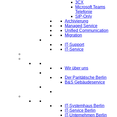
3CX
Microsoft Teams
Telefonie
SIP-Only
Archivierung
Managed Service
Unified Communication
Migration
IT Service & Support
IT-Support
IT-Service
Termine
Über Uns
Über LTmemory
Wir über uns
Kunden über uns
Der Paritätische Berlin
B&S Gebäudeservice
Partner
Infos
Systemhaus Berlin
IT-Systemhaus Berlin
IT-Service Berlin
IT-Unternehmen Berlin