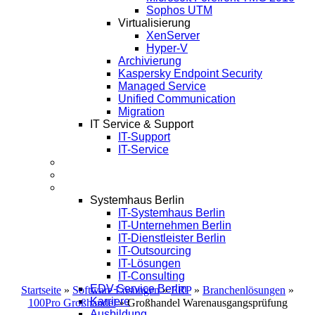
Sophos UTM
Virtualisierung
XenServer
Hyper-V
Archivierung
Kaspersky Endpoint Security
Managed Service
Unified Communication
Migration
IT Service & Support
IT-Support
IT-Service
Termine
Über Uns
Infos
Systemhaus Berlin
IT-Systemhaus Berlin
IT-Unternehmen Berlin
IT-Dienstleister Berlin
IT-Outsourcing
IT-Lösungen
IT-Consulting
EDV-Service Berlin
Startseite
»
Software Lösungen
»
ERP
»
Branchenlösungen
»
Karriere
100Pro Großhandel
»
Großhandel Warenausgangsprüfung
Ausbildung