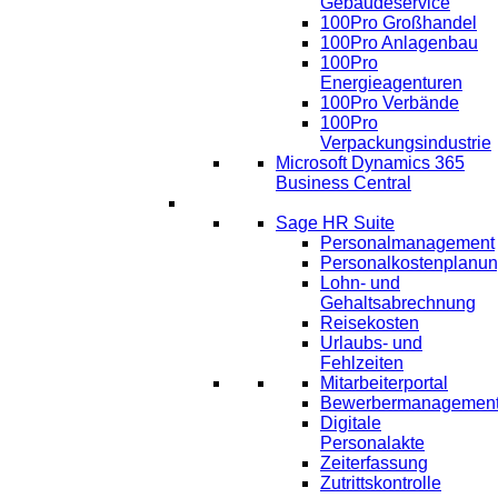
Gebäudeservice
100Pro Großhandel
100Pro Anlagenbau
100Pro
Energieagenturen
100Pro Verbände
100Pro
Verpackungsindustrie
Microsoft Dynamics 365
Business Central
HR
Sage HR Suite
Personalmanagement
Personalkostenplanu
Lohn- und
Gehaltsabrechnung
Reisekosten
Urlaubs- und
Fehlzeiten
Mitarbeiterportal
Bewerbermanagemen
Digitale
Personalakte
Zeiterfassung
Zutrittskontrolle