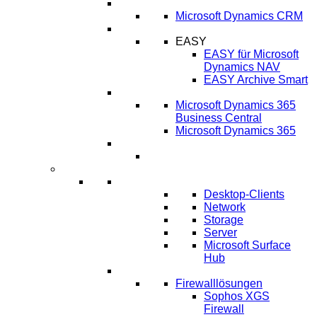
CRM
Microsoft Dynamics CRM
ECM
EASY
EASY für Microsoft
Dynamics NAV
EASY Archive Smart
Cloud Lösungen
Microsoft Dynamics 365
Business Central
Microsoft Dynamics 365
Umsetzung ERP-Projekt
IT-Systeme
IT Infrastruktur
Desktop-Clients
Network
Storage
Server
Microsoft Surface
Hub
IT-Sicherheit
Firewalllösungen
Sophos XGS
Firewall