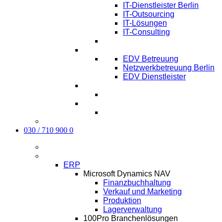
IT-Dienstleister Berlin
IT-Outsourcing
IT-Lösungen
IT-Consulting
EDV-Service Berlin
EDV Betreuung
Netzwerkbetreuung Berlin
EDV Dienstleister
Managed IT Service Berlin
Karriere
Kontakt
030 / 710 900 0
Aktuelles
Software
ERP
Microsoft Dynamics NAV
Finanzbuchhaltung
Verkauf und Marketing
Produktion
Lagerverwaltung
100Pro Branchenlösungen