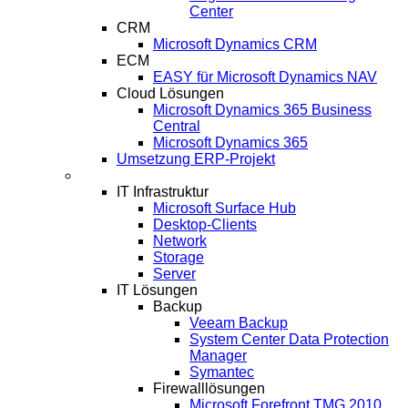
Center
CRM
Microsoft Dynamics CRM
ECM
EASY für Microsoft Dynamics NAV
Cloud Lösungen
Microsoft Dynamics 365 Business
Central
Microsoft Dynamics 365
Umsetzung ERP-Projekt
IT-Systeme
IT Infrastruktur
Microsoft Surface Hub
Desktop-Clients
Network
Storage
Server
IT Lösungen
Backup
Veeam Backup
System Center Data Protection
Manager
Symantec
Firewalllösungen
Microsoft Forefront TMG 2010