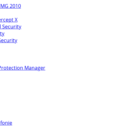
 TMG 2010
rcept X
 Security
ty
ecurity
Protection Manager
fonie