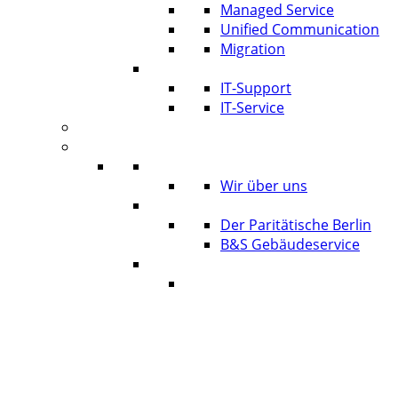
Managed Service
Unified Communication
Migration
IT Service & Support
IT-Support
IT-Service
Termine
Über Uns
Über LTmemory
Wir über uns
Kunden über uns
Der Paritätische Berlin
B&S Gebäudeservice
Partner