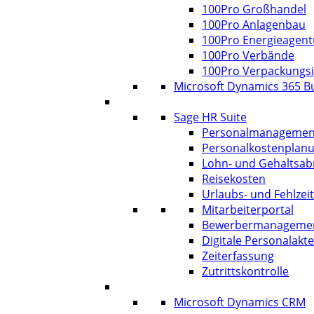
100Pro Großhandel
100Pro Anlagenbau
100Pro Energieagen
100Pro Verbände
100Pro Verpackungsi
Microsoft Dynamics 365 Bu
HR
Sage HR Suite
Personalmanagemen
Personalkostenplan
Lohn- und Gehaltsa
Reisekosten
Urlaubs- und Fehlzei
Mitarbeiterportal
Bewerbermanageme
Digitale Personalakte
Zeiterfassung
Zutrittskontrolle
CRM
Microsoft Dynamics CRM