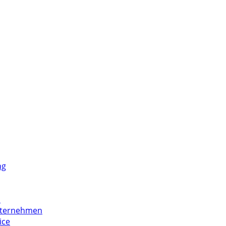
ng
n
Unternehmen
ice