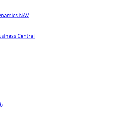
Dynamics NAV
siness Central
ub