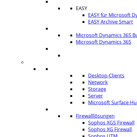
ECM
EASY
EASY für Microsoft 
EASY Archive Smart
Cloud Lösungen
Microsoft Dynamics 365 Bu
Microsoft Dynamics 365
Umsetzung ERP-Projekt
IT-Systeme
IT Infrastruktur
Desktop-Clients
Network
Storage
Server
Microsoft Surface H
IT-Sicherheit
Firewalllösungen
Sophos XGS Firewall
Sophos XG Firewall
Sophos UTM