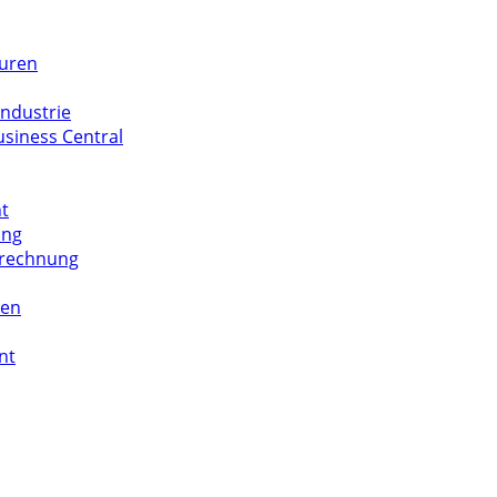
turen
ndustrie
siness Central
t
ung
brechnung
ten
nt