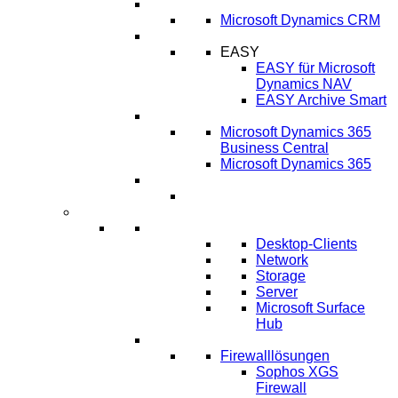
CRM
Microsoft Dynamics CRM
ECM
EASY
EASY für Microsoft
Dynamics NAV
EASY Archive Smart
Cloud Lösungen
Microsoft Dynamics 365
Business Central
Microsoft Dynamics 365
Umsetzung ERP-Projekt
IT-Systeme
IT Infrastruktur
Desktop-Clients
Network
Storage
Server
Microsoft Surface
Hub
IT-Sicherheit
Firewalllösungen
Sophos XGS
Firewall