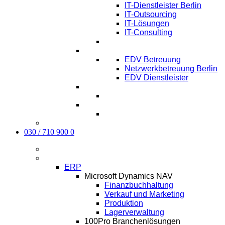
IT-Dienstleister Berlin
IT-Outsourcing
IT-Lösungen
IT-Consulting
EDV-Service Berlin
EDV Betreuung
Netzwerkbetreuung Berlin
EDV Dienstleister
Managed IT Service Berlin
Karriere
Kontakt
030 / 710 900 0
Aktuelles
Software
ERP
Microsoft Dynamics NAV
Finanzbuchhaltung
Verkauf und Marketing
Produktion
Lagerverwaltung
100Pro Branchenlösungen