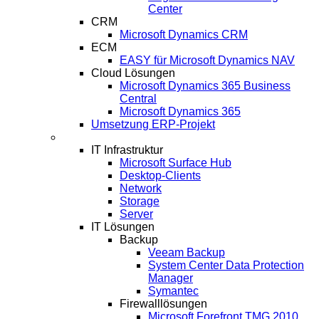
Center
CRM
Microsoft Dynamics CRM
ECM
EASY für Microsoft Dynamics NAV
Cloud Lösungen
Microsoft Dynamics 365 Business
Central
Microsoft Dynamics 365
Umsetzung ERP-Projekt
IT-Systeme
IT Infrastruktur
Microsoft Surface Hub
Desktop-Clients
Network
Storage
Server
IT Lösungen
Backup
Veeam Backup
System Center Data Protection
Manager
Symantec
Firewalllösungen
Microsoft Forefront TMG 2010