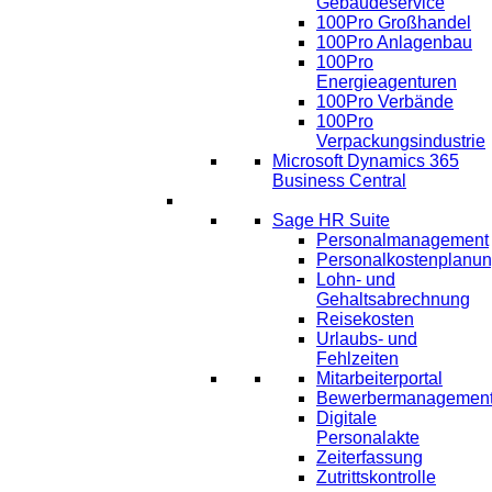
Gebäudeservice
100Pro Großhandel
100Pro Anlagenbau
100Pro
Energieagenturen
100Pro Verbände
100Pro
Verpackungsindustrie
Microsoft Dynamics 365
Business Central
HR
Sage HR Suite
Personalmanagement
Personalkostenplanu
Lohn- und
Gehaltsabrechnung
Reisekosten
Urlaubs- und
Fehlzeiten
Mitarbeiterportal
Bewerbermanagemen
Digitale
Personalakte
Zeiterfassung
Zutrittskontrolle