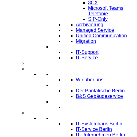
3CX
Microsoft Teams
Telefonie
SIP-Only
Archivierung
Managed Service
Unified Communication
Migration
IT Service & Support
IT-Support
IT-Service
Termine
Über Uns
Über LTmemory
Wir über uns
Kunden über uns
Der Paritätische Berlin
B&S Gebäudeservice
Partner
Infos
Systemhaus Berlin
IT-Systemhaus Berlin
IT-Service Berlin
IT-Unternehmen Berlin