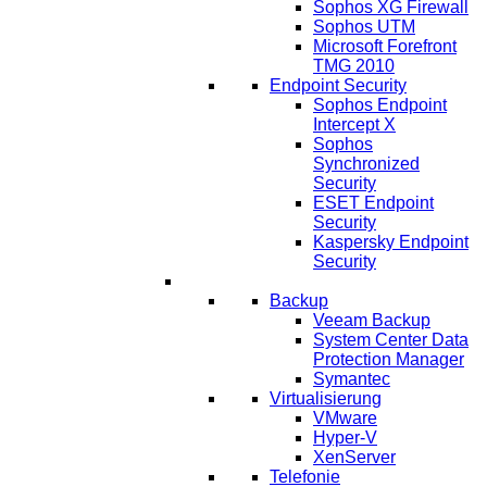
Sophos XG Firewall
Sophos UTM
Microsoft Forefront
TMG 2010
Endpoint Security
Sophos Endpoint
Intercept X
Sophos
Synchronized
Security
ESET Endpoint
Security
Kaspersky Endpoint
Security
IT Lösungen
Backup
Veeam Backup
System Center Data
Protection Manager
Symantec
Virtualisierung
VMware
Hyper-V
XenServer
Telefonie