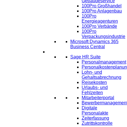
Gebäudeservice
100Pro Großhandel
100Pro Anlagenbau
100Pro
Energieagenturen
100Pro Verbände
100Pro
Verpackungsindustrie
Microsoft Dynamics 365
Business Central
HR
Sage HR Suite
Personalmanagement
Personalkostenplanu
Lohn- und
Gehaltsabrechnung
Reisekosten
Urlaubs- und
Fehlzeiten
Mitarbeiterportal
Bewerbermanagemen
Digitale
Personalakte
Zeiterfassung
Zutrittskontrolle