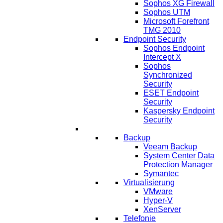
Sophos XG Firewall
Sophos UTM
Microsoft Forefront
TMG 2010
Endpoint Security
Sophos Endpoint
Intercept X
Sophos
Synchronized
Security
ESET Endpoint
Security
Kaspersky Endpoint
Security
IT Lösungen
Backup
Veeam Backup
System Center Data
Protection Manager
Symantec
Virtualisierung
VMware
Hyper-V
XenServer
Telefonie