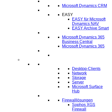
CRM
Microsoft Dynamics CRM
ECM
EASY
EASY für Microsoft
Dynamics NAV
EASY Archive Smart
Cloud Lösungen
Microsoft Dynamics 365
Business Central
Microsoft Dynamics 365
Umsetzung ERP-Projekt
IT-Systeme
IT Infrastruktur
Desktop-Clients
Network
Storage
Server
Microsoft Surface
Hub
IT-Sicherheit
Firewalllösungen
Sophos XGS
Firewall