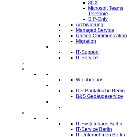
3CX
Microsoft Teams
Telefonie
SIP-Only
Archivierung
Managed Service
Unified Communication
Migration
IT Service & Support
IT-Support
IT-Service
Termine
Über Uns
Über LTmemory
Wir über uns
Kunden über uns
Der Paritätische Berlin
B&S Gebäudeservice
Partner
Infos
Systemhaus Berlin
IT-Systemhaus Berlin
IT-Service Berlin
IT-Unternehmen Berlin