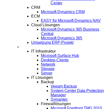
Center
CRM
Microsoft Dynamics CRM
ECM
EASY für Microsoft Dynamics NAV
Cloud Lösungen
Microsoft Dynamics 365 Business
Central
Microsoft Dynamics 365
Umsetzung ERP-Projekt
IT-Systeme
IT Infrastruktur
Microsoft Surface Hub
Desktop-Clients
Network
Storage
Server
IT Lösungen
Backup
Veeam Backup
System Center Data Protection
Manager
Symantec
Firewalllösungen
Microsoft Forefront TMG 2010