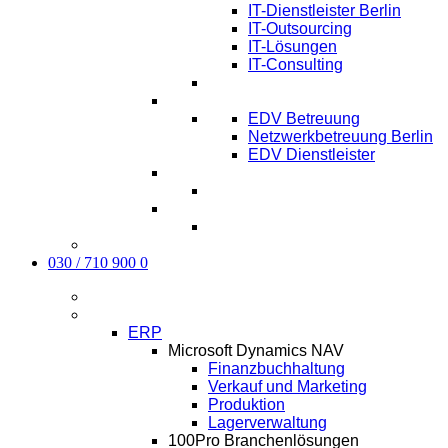
IT-Dienstleister Berlin
IT-Outsourcing
IT-Lösungen
IT-Consulting
EDV-Service Berlin
EDV Betreuung
Netzwerkbetreuung Berlin
EDV Dienstleister
Managed IT Service Berlin
Karriere
Kontakt
030 / 710 900 0
Aktuelles
Software
ERP
Microsoft Dynamics NAV
Finanzbuchhaltung
Verkauf und Marketing
Produktion
Lagerverwaltung
100Pro Branchenlösungen