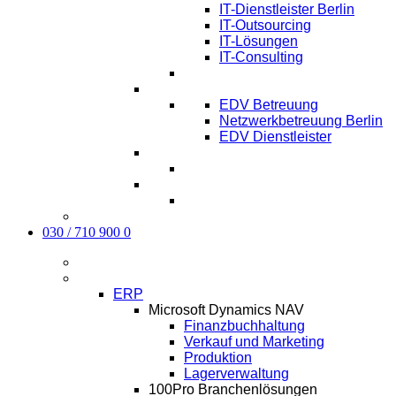
IT-Dienstleister Berlin
IT-Outsourcing
IT-Lösungen
IT-Consulting
EDV-Service Berlin
EDV Betreuung
Netzwerkbetreuung Berlin
EDV Dienstleister
Managed IT Service Berlin
Karriere
Kontakt
030 / 710 900 0
Aktuelles
Software
ERP
Microsoft Dynamics NAV
Finanzbuchhaltung
Verkauf und Marketing
Produktion
Lagerverwaltung
100Pro Branchenlösungen