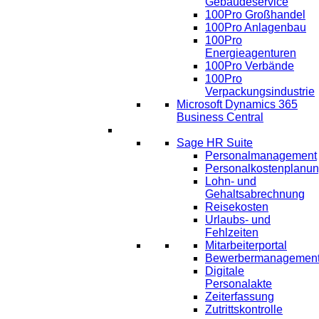
Gebäudeservice
100Pro Großhandel
100Pro Anlagenbau
100Pro
Energieagenturen
100Pro Verbände
100Pro
Verpackungsindustrie
Microsoft Dynamics 365
Business Central
HR
Sage HR Suite
Personalmanagement
Personalkostenplanu
Lohn- und
Gehaltsabrechnung
Reisekosten
Urlaubs- und
Fehlzeiten
Mitarbeiterportal
Bewerbermanagemen
Digitale
Personalakte
Zeiterfassung
Zutrittskontrolle