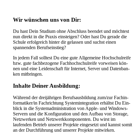
Wir wünschen uns von Dir:
Du hast Dein Stu­dium ohne Abschluss been­det und möch­test
nun direkt in die Pra­xis ein­stei­gen? Oder hast Du gerade die
Schule erfolg­reich hin­ter dir gelas­sen und suchst einen
spannenden Berufs­ein­stieg?
In jedem Fall soll­test Du eine gute All­ge­meine Hoch­schul­reife
bzw. gute fach­be­zo­gene Fach­hoch­schul­reife vor­wei­sen kön­
nen und eine Lei­den­schaft für Inter­net, Ser­ver und Daten­ban­
ken mit­brin­gen.
Inhalte Deiner Aus­bil­dung:
Wäh­rend der drei­jäh­ri­gen Berufs­aus­bil­dung zum/zur Fach­in­
for­ma­ti­ker/in Fach­rich­tung Sys­tem­in­te­gra­tion erhältst Du Ein­
blick in die Sys­tem­ad­mi­nis­tra­tion von Apple- und Win­dows-
Ser­vern und die Kon­fi­gu­ra­tion und den Auf­bau von Storage,
Netz­wer­ken und Netz­werk­kom­po­nen­ten. Du wirst im
laufenden Betrieb unserer Projekte eingesetzt und kannst somit
an der Durchführung und unserer Projekte mitwirken.