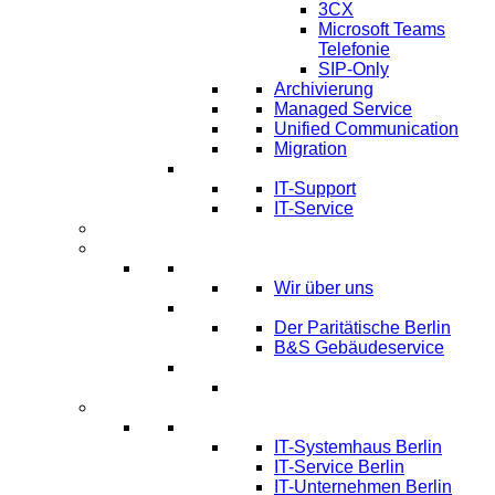
3CX
Microsoft Teams
Telefonie
SIP-Only
Archivierung
Managed Service
Unified Communication
Migration
IT Service & Support
IT-Support
IT-Service
Termine
Über Uns
Über LTmemory
Wir über uns
Kunden über uns
Der Paritätische Berlin
B&S Gebäudeservice
Partner
Infos
Systemhaus Berlin
IT-Systemhaus Berlin
IT-Service Berlin
IT-Unternehmen Berlin