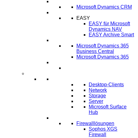
CRM
Microsoft Dynamics CRM
ECM
EASY
EASY für Microsoft
Dynamics NAV
EASY Archive Smart
Cloud Lösungen
Microsoft Dynamics 365
Business Central
Microsoft Dynamics 365
Umsetzung ERP-Projekt
IT-Systeme
IT Infrastruktur
Desktop-Clients
Network
Storage
Server
Microsoft Surface
Hub
IT-Sicherheit
Firewalllösungen
Sophos XGS
Firewall