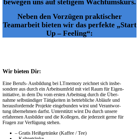
bewegen uns auf stetigem Wachtumskurs.
Neben den Vorzügen praktischer
Teamarbeit bieten wir das perfekte „Start
Up – Feeling“:
Wir bieten Dir:
Eine Berufs- Aus­bil­dung bei LTmemory zeich­net sich ins­be­
son­dere aus durch ein Arbeits­um­feld mit viel Raum für Eigen­
in­itia­tive, in dem Du vom ers­ten Arbeits­tag durch die Über­
nahme selb­stän­di­ger Tätig­kei­ten in betrieb­li­che Abläufe und
her­aus­for­dernde Pro­jekte ein­ge­bun­den wirst und Ver­ant­wor­
tung über­neh­men darfst. Unter­stützt wirst Du durch unsere
erfah­re­nen Aus­bil­der und die Kol­le­gen, die jeder­zeit gerne für
Fra­gen zur Ver­fü­gung ste­hen.
– Gratis Heißgetränke (Kaffee / Tee)
– Kaltgetränke