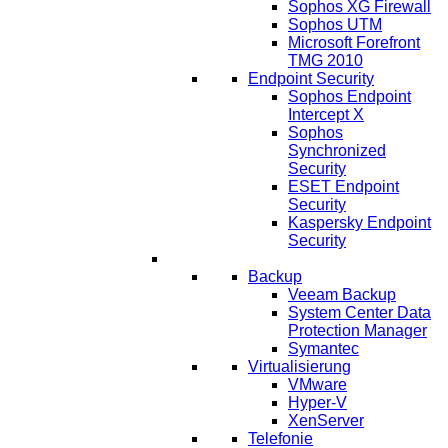
Sophos XG Firewall
Sophos UTM
Microsoft Forefront
TMG 2010
Endpoint Security
Sophos Endpoint
Intercept X
Sophos
Synchronized
Security
ESET Endpoint
Security
Kaspersky Endpoint
Security
IT Lösungen
Backup
Veeam Backup
System Center Data
Protection Manager
Symantec
Virtualisierung
VMware
Hyper-V
XenServer
Telefonie