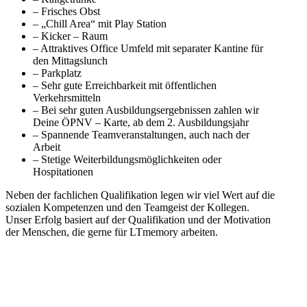
– Frisches Obst
– „Chill Area“ mit Play Station
– Kicker – Raum
– Attraktives Office Umfeld mit separater Kantine für
den Mittagslunch
– Parkplatz
– Sehr gute Erreichbarkeit mit öffentlichen
Verkehrsmitteln
– Bei sehr guten Ausbildungsergebnissen zahlen wir
Deine ÖPNV – Karte, ab dem 2. Ausbildungsjahr
– Spannende Teamveranstaltungen, auch nach der
Arbeit
– Stetige Weiterbildungsmöglichkeiten oder
Hospitationen
Neben der fach­li­chen Qua­li­fi­ka­tion legen wir viel Wert auf die
sozia­len Kom­pe­ten­zen und den Team­geist der Kollegen.
Unser Erfolg basiert auf der Qua­li­fi­ka­tion und der Moti­va­tion
der Men­schen, die gerne für LTmemory arbei­ten.