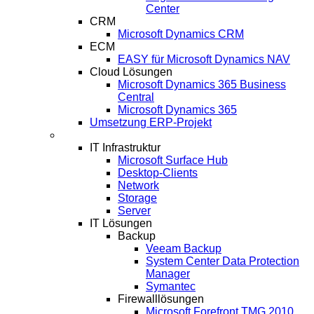
Center
CRM
Microsoft Dynamics CRM
ECM
EASY für Microsoft Dynamics NAV
Cloud Lösungen
Microsoft Dynamics 365 Business
Central
Microsoft Dynamics 365
Umsetzung ERP-Projekt
IT-Systeme
IT Infrastruktur
Microsoft Surface Hub
Desktop-Clients
Network
Storage
Server
IT Lösungen
Backup
Veeam Backup
System Center Data Protection
Manager
Symantec
Firewalllösungen
Microsoft Forefront TMG 2010