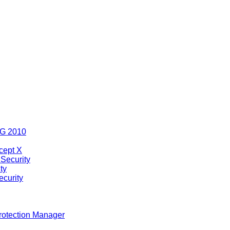
MG 2010
cept X
Security
ty
curity
rotection Manager