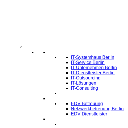
Infos
Systemhaus Berlin
IT-Systemhaus Berlin
IT-Service Berlin
IT-Unternehmen Berlin
IT-Dienstleister Berlin
IT-Outsourcing
IT-Lösungen
IT-Consulting
EDV-Service Berlin
EDV Betreuung
Netzwerkbetreuung Berlin
EDV Dienstleister
Managed IT Service Berlin