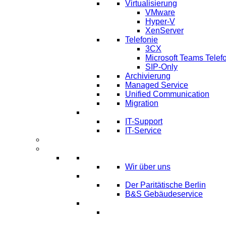
Virtualisierung
VMware
Hyper-V
XenServer
Telefonie
3CX
Microsoft Teams Telef
SIP-Only
Archivierung
Managed Service
Unified Communication
Migration
IT Service & Support
IT-Support
IT-Service
Termine
Über Uns
Über LTmemory
Wir über uns
Kunden über uns
Der Paritätische Berlin
B&S Gebäudeservice
Partner