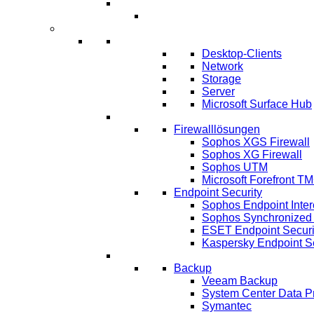
Umsetzung ERP-Projekt
IT-Systeme
IT Infrastruktur
Desktop-Clients
Network
Storage
Server
Microsoft Surface Hub
IT-Sicherheit
Firewalllösungen
Sophos XGS Firewall
Sophos XG Firewall
Sophos UTM
Microsoft Forefront T
Endpoint Security
Sophos Endpoint Inter
Sophos Synchronized 
ESET Endpoint Securi
Kaspersky Endpoint Se
IT Lösungen
Backup
Veeam Backup
System Center Data P
Symantec