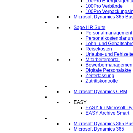
100Pro Energieagentu
100Pro Verbände
100Pro Verpackungsin
Microsoft Dynamics 365 Bus
HR
Sage HR Suite
Personalmanagement
Personalkostenplanu
Lohn- und Gehaltsabr
Reisekosten
Urlaubs- und Fehlzeit
Mitarbeiterportal
Bewerbermanagemen
Digitale Personalakte
Zeiterfassung
Zutrittskontrolle
CRM
Microsoft Dynamics CRM
ECM
EASY
EASY für Microsoft D
EASY Archive Smart
Cloud Lösungen
Microsoft Dynamics 365 Bus
Microsoft Dynamics 365