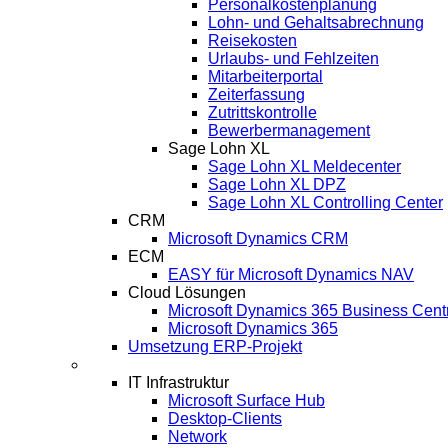
Personalkostenplanung
Lohn- und Gehaltsabrechnung
Reisekosten
Urlaubs- und Fehlzeiten
Mitarbeiterportal
Zeiterfassung
Zutrittskontrolle
Bewerbermanagement
Sage Lohn XL
Sage Lohn XL Meldecenter
Sage Lohn XL DPZ
Sage Lohn XL Controlling Center
CRM
Microsoft Dynamics CRM
ECM
EASY für Microsoft Dynamics NAV
Cloud Lösungen
Microsoft Dynamics 365 Business Cent
Microsoft Dynamics 365
Umsetzung ERP-Projekt
IT-Systeme
IT Infrastruktur
Microsoft Surface Hub
Desktop-Clients
Network