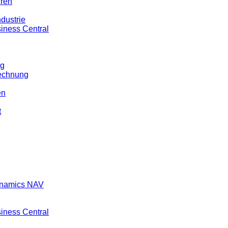
ren
dustrie
iness Central
ng
echnung
en
t
ynamics NAV
iness Central