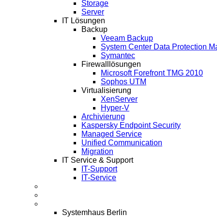
Storage
Server
IT Lösungen
Backup
Veeam Backup
System Center Data Protection M
Symantec
Firewalllösungen
Microsoft Forefront TMG 2010
Sophos UTM
Virtualisierung
XenServer
Hyper-V
Archivierung
Kaspersky Endpoint Security
Managed Service
Unified Communication
Migration
IT Service & Support
IT-Support
IT-Service
Termine
Über Uns
Infos
Systemhaus Berlin